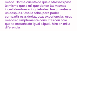
miedo. Darme cuenta de que a otros les pasa
lo mismo que a mí, que tienen las mismas
incertidumbres o inquietudes, fue un antes y
un después. Uno lo sabe, pero poder
compartir esas dudas, esas experiencias, esos
miedos o simplemente consultas con otro
que te escucha de igual a igual, hizo en mí la
diferencia.
Hoy siento que ésta es mi misión, hacer que
otros papás sientan esa contención que yo
sentí. Sientan ese alivio de saber que no
están solos; que puedan expresar sus
emociones, sus temores y compartirlos con
otros que caminamos el mismo camino.
Esta red la vamos a ir creando entre todos,
para ayudarnos a ser los mejores papás que
podamos para nuestros amados hijos, que sin
duda lo merecen. Y también para que cada
mamá y/o papá que integre esta red pueda
sentirse cada vez más fortalecido y más
acompañado.
También me propongo como objetivo ir
convocando a los profesionales que tuve la
oportunidad de conocer a lo largo de estos
diez años y que nos han dado su apoyo
profesional y humano siempre que lo hemos
necesitado.Vamos a publicar artículos, videos,
o entrevistas con temas de interés.